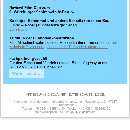
Review! Film-Clip zum
9. Würzburger Schimmelpilz-Forum
Buchtipp: Schimmel und andere Schadfaktoren am Bau
Führer & Kober | Bundesanzeiger Verlag
Zum Buch
Taifun in der Fußbodenkonstruktion
Film-Mitschnitt während einer Probeentnahme. Sie sehen umher
wirbelnde Styroporkügelchen in der Fußbodenkonstruktion.
Fachpartner gesucht!
Für den Einbau und Vertrieb unseres Estrichfugensystems
SCHIMMELSTOPP suchen wir...
Weiterlesen...
IMPRESSUM & DISCLAIMER
|
DATENSCHUTZ
|
LOGIN
© copyright welindo gmbh - gesunde innenräume | Mausbergstr. 9 | 97267
Himmelstadt
Telefon + 49 9364 - 815541-30 | Telefax + 49 9364 - 815541-20
Webkonzeption und Design:
in-visionen.de