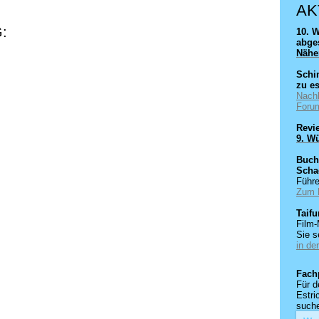
AK
:
10. 
abge
Nähe
Schi
zu e
Nachb
Foru
Revi
9. W
Buch
Scha
Führe
Zum 
Taif
Film-
Sie 
in de
Fach
Für d
Estr
suche