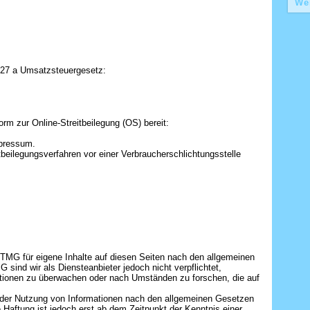
Wei
27 a Umsatzsteuergesetz:
rm zur Online-Streitbeilegung (OS) bereit:
mpressum.
eitbeilegungsverfahren vor einer Verbraucherschlichtungsstelle
 TMG für eigene Inhalte auf diesen Seiten nach den allgemeinen
sind wir als Diensteanbieter jedoch nicht verpflichtet,
ationen zu überwachen oder nach Umständen zu forschen, die auf
g der Nutzung von Informationen nach den allgemeinen Gesetzen
e Haftung ist jedoch erst ab dem Zeitpunkt der Kenntnis einer