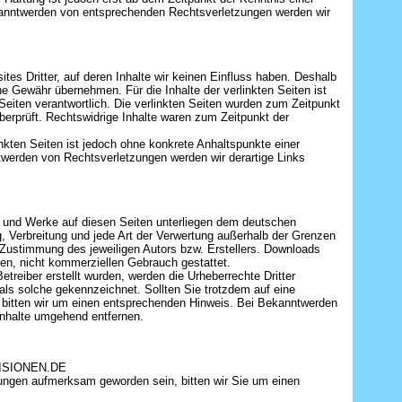
kanntwerden von entsprechenden Rechtsverletzungen werden wir
tes Dritter, auf deren Inhalte wir keinen Einfluss haben. Deshalb
ne Gewähr übernehmen. Für die Inhalte der verlinkten Seiten ist
r Seiten verantwortlich. Die verlinkten Seiten wurden zum Zeitpunkt
berprüft. Rechtswidrige Inhalte waren zum Zeitpunkt der
inkten Seiten ist jedoch ohne konkrete Anhaltspunkte einer
werden von Rechtsverletzungen werden wir derartige Links
lte und Werke auf diesen Seiten unterliegen dem deutschen
ng, Verbreitung und jede Art der Verwertung außerhalb der Grenzen
 Zustimmung des jeweiligen Autors bzw. Erstellers. Downloads
aten, nicht kommerziellen Gebrauch gestattet.
etreiber erstellt wurden, werden die Urheberrechte Dritter
 als solche gekennzeichnet. Sollten Sie trotzdem auf eine
bitten wir um einen entsprechenden Hinweis. Bei Bekanntwerden
Inhalte umgehend entfernen.
-VISIONEN.DE
zungen aufmerksam geworden sein, bitten wir Sie um einen