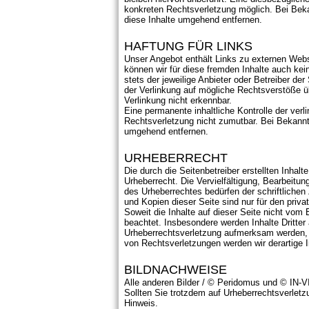
konkreten Rechtsverletzung möglich. Bei Be
diese Inhalte umgehend entfernen.
HAFTUNG FÜR LINKS
Unser Angebot enthält Links zu externen Websi
können wir für diese fremden Inhalte auch kei
stets der jeweilige Anbieter oder Betreiber de
der Verlinkung auf mögliche Rechtsverstöße ü
Verlinkung nicht erkennbar.
Eine permanente inhaltliche Kontrolle der verl
Rechtsverletzung nicht zumutbar. Bei Bekannt
umgehend entfernen.
URHEBERRECHT
Die durch die Seitenbetreiber erstellten Inha
Urheberrecht. Die Vervielfältigung, Bearbeitu
des Urheberrechtes bedürfen der schriftlichen
und Kopien dieser Seite sind nur für den priv
Soweit die Inhalte auf dieser Seite nicht vom B
beachtet. Insbesondere werden Inhalte Dritter
Urheberrechtsverletzung aufmerksam werden, 
von Rechtsverletzungen werden wir derartige 
BILDNACHWEISE
Alle anderen Bilder / © Peridomus und © IN
Sollten Sie trotzdem auf Urheberrechtsverlet
Hinweis.