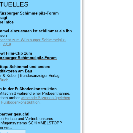
TUELLES
Würzburger Schimmelpilz-Forum
sagt
re Infos
mmel einzuatmen ist schlimmer als ihn
ssen
ericht zum Würzburger Schimmelpilz-
m 2019
ew! Film-Clip zum
ürzburger Schimmelpilz-Forum
tipp: Schimmel und andere
dfaktoren am Bau
r & Kober | Bundesanzeiger Verlag
Buch
un in der Fußbodenkonstruktion
Mitschnitt während einer Probeentnahme.
sehen umher
wirbelnde Styroporkügelchen
r Fußbodenkonstruktion.
partner gesucht!
en Einbau und Vertrieb unseres
ichfugensystems SCHIMMELSTOPP
n wir...