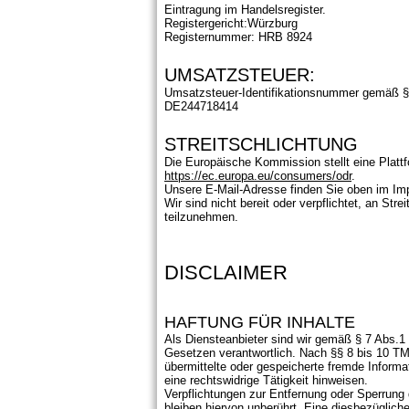
Eintragung im Handelsregister.
Registergericht:Würzburg
Registernummer: HRB 8924
UMSATZSTEUER:
Umsatzsteuer-Identifikationsnummer gemäß §
DE244718414
STREITSCHLICHTUNG
Die Europäische Kommission stellt eine Plattfo
https://ec.europa.eu/consumers/odr
.
Unsere E-Mail-Adresse finden Sie oben im I
Wir sind nicht bereit oder verpflichtet, an Str
teilzunehmen.
DISCLAIMER
HAFTUNG FÜR INHALTE
Als Diensteanbieter sind wir gemäß § 7 Abs.1
Gesetzen verantwortlich. Nach §§ 8 bis 10 TMG 
übermittelte oder gespeicherte fremde Inform
eine rechtswidrige Tätigkeit hinweisen.
Verpflichtungen zur Entfernung oder Sperrun
bleiben hiervon unberührt. Eine diesbezüglich